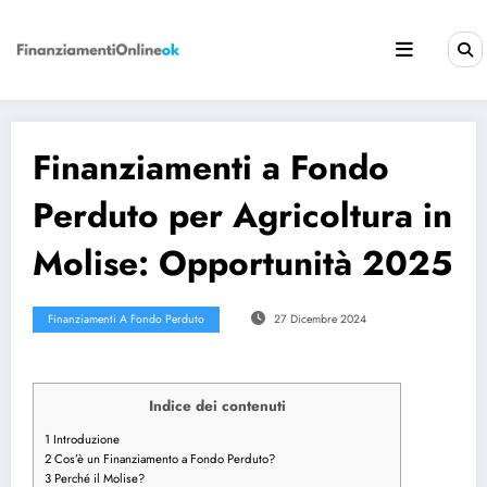
Vai
al
contenuto
Finanziamenti a Fondo
Perduto per Agricoltura in
Molise: Opportunità 2025
Finanziamenti A Fondo Perduto
27 Dicembre 2024
Indice dei contenuti
1
Introduzione
2
Cos’è un Finanziamento a Fondo Perduto?
3
Perché il Molise?