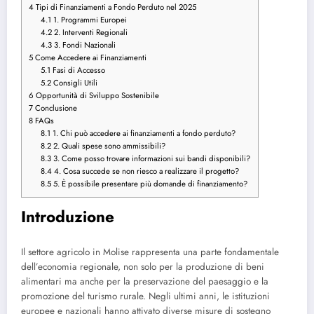
4
Tipi di Finanziamenti a Fondo Perduto nel 2025
4.1
1. Programmi Europei
4.2
2. Interventi Regionali
4.3
3. Fondi Nazionali
5
Come Accedere ai Finanziamenti
5.1
Fasi di Accesso
5.2
Consigli Utili
6
Opportunità di Sviluppo Sostenibile
7
Conclusione
8
FAQs
8.1
1. Chi può accedere ai finanziamenti a fondo perduto?
8.2
2. Quali spese sono ammissibili?
8.3
3. Come posso trovare informazioni sui bandi disponibili?
8.4
4. Cosa succede se non riesco a realizzare il progetto?
8.5
5. È possibile presentare più domande di finanziamento?
Introduzione
Il settore agricolo in Molise rappresenta una parte fondamentale
dell’economia regionale, non solo per la produzione di beni
alimentari ma anche per la preservazione del paesaggio e la
promozione del turismo rurale. Negli ultimi anni, le istituzioni
europee e nazionali hanno attivato diverse misure di sostegno