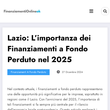
Vai
al
contenuto
Lazio: L’importanza dei
Finanziamenti a Fondo
Perduto nel 2025
Finanziamenti A Fondo Perduto
27 Dicembre 2024
Nel contesto attuale, i finanziamenti a fondo perduto rappresentano
una delle opportunità più significative per le imprese, soprattutto in
regioni come il Lazio. Con l’avvicinarsi del 2025, l’importanza di
tali finanziamenti si fa sempre più centrale per il rilancio
dell’economia locale post-pandemia. Questo articolo esplorerà i