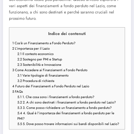
vari aspetti dei finanziamenti a fondo perduto nel Lazio, come
funzionano, a chi sono destinati e perché saranno cruciali nel
prossimo futuro.
Indice dei contenuti
1
Cos’è un Finanziamento a Fondo Perduto?
2
L’importanza per il Lazio
2.1
Il contesto economico
2.2
Sostegno per PMI e Startup
2.3
Sostenibilità e Innovazione
3
Come Accedere ai Finanziamenti a Fondo Perduto
3.1
Varie tipologie di finanziamento
3.2
Procedura di richiesta
4
Futuro dei Finanziamenti a Fondo Perduto nel Lazio
5
FAQs
5.1
1. Che cosa sono i finanziamenti a fondo perduto?
5.2
2. A chi sono destinati i finanziamenti a fondo perduto nel Lazio?
5.3
3. Come posso richiedere un finanziamento a fondo perduto?
5.4
4. Qual è l’importanza dei finanziamenti a fondo perduto per le
PMI?
5.5
5. Dove posso trovare informazioni sui bandi disponibili nel Lazio?