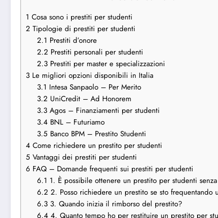
1
Cosa sono i prestiti per studenti
2
Tipologie di prestiti per studenti
2.1
Prestiti d’onore
2.2
Prestiti personali per studenti
2.3
Prestiti per master e specializzazioni
3
Le migliori opzioni disponibili in Italia
3.1
Intesa Sanpaolo – Per Merito
3.2
UniCredit – Ad Honorem
3.3
Agos – Finanziamenti per studenti
3.4
BNL – Futuriamo
3.5
Banco BPM – Prestito Studenti
4
Come richiedere un prestito per studenti
5
Vantaggi dei prestiti per studenti
6
FAQ – Domande frequenti sui prestiti per studenti
6.1
1. È possibile ottenere un prestito per studenti senz
6.2
2. Posso richiedere un prestito se sto frequentando 
6.3
3. Quando inizia il rimborso del prestito?
6.4
4. Quanto tempo ho per restituire un prestito per st