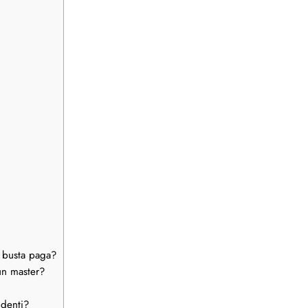
a busta paga?
un master?
udenti?