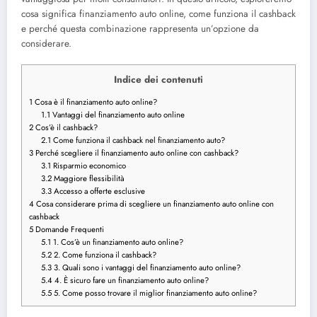
cosa significa finanziamento auto online, come funziona il cashback
e perché questa combinazione rappresenta un’opzione da
considerare.
Indice dei contenuti
1
Cosa è il finanziamento auto online?
1.1
Vantaggi del finanziamento auto online
2
Cos’è il cashback?
2.1
Come funziona il cashback nel finanziamento auto?
3
Perché scegliere il finanziamento auto online con cashback?
3.1
Risparmio economico
3.2
Maggiore flessibilità
3.3
Accesso a offerte esclusive
4
Cosa considerare prima di scegliere un finanziamento auto online con
cashback
5
Domande Frequenti
5.1
1. Cos’è un finanziamento auto online?
5.2
2. Come funziona il cashback?
5.3
3. Quali sono i vantaggi del finanziamento auto online?
5.4
4. È sicuro fare un finanziamento auto online?
5.5
5. Come posso trovare il miglior finanziamento auto online?