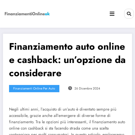
Vai
al
contenuto
Finanziamento auto online
e cashback: un’opzione da
considerare
Finanziamenti Online Per Auto
26 Dicembre 2024
Negli ultimi anni, l’acquisto di un’auto è diventato sempre più
accessibile, grazie anche all’emergere di diverse forme di
finanziamento. Tra le opzioni più interessanti, il finanziamento auto
online con cashback si sta facendo strada come una scelta
vantaggiosa per molti consumatori. In questo articolo, esploreremo