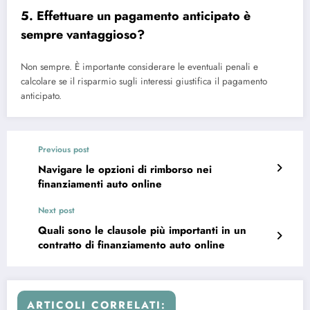
5. Effettuare un pagamento anticipato è
sempre vantaggioso?
Non sempre. È importante considerare le eventuali penali e
calcolare se il risparmio sugli interessi giustifica il pagamento
anticipato.
Previous post
Navigare le opzioni di rimborso nei
finanziamenti auto online
Next post
Quali sono le clausole più importanti in un
contratto di finanziamento auto online
ARTICOLI CORRELATI: