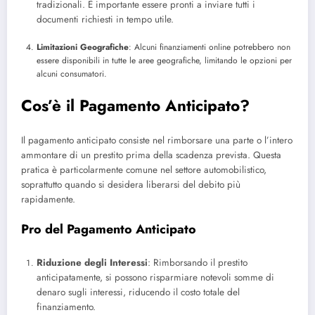
tradizionali. È importante essere pronti a inviare tutti i
documenti richiesti in tempo utile.
Limitazioni Geografiche
: Alcuni finanziamenti online potrebbero non
essere disponibili in tutte le aree geografiche, limitando le opzioni per
alcuni consumatori.
Cos’è il Pagamento Anticipato?
Il pagamento anticipato consiste nel rimborsare una parte o l’intero
ammontare di un prestito prima della scadenza prevista. Questa
pratica è particolarmente comune nel settore automobilistico,
soprattutto quando si desidera liberarsi del debito più
rapidamente.
Pro del Pagamento Anticipato
Riduzione degli Interessi
: Rimborsando il prestito
anticipatamente, si possono risparmiare notevoli somme di
denaro sugli interessi, riducendo il costo totale del
finanziamento.