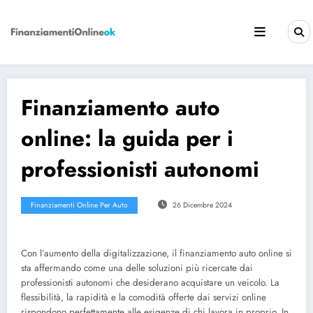
Vai
al
contenuto
Finanziamento auto
online: la guida per i
professionisti autonomi
Finanziamenti Online Per Auto
26 Dicembre 2024
Con l’aumento della digitalizzazione, il finanziamento auto online si
sta affermando come una delle soluzioni più ricercate dai
professionisti autonomi che desiderano acquistare un veicolo. La
flessibilità, la rapidità e la comodità offerte dai servizi online
rispondono perfettamente alle esigenze di chi lavora in proprio. In