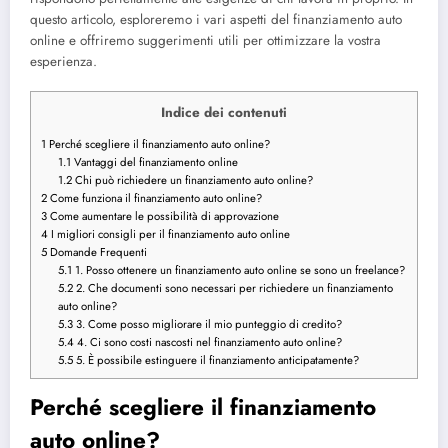
questo articolo, esploreremo i vari aspetti del finanziamento auto
online e offriremo suggerimenti utili per ottimizzare la vostra
esperienza.
Indice dei contenuti
1
Perché scegliere il finanziamento auto online?
1.1
Vantaggi del finanziamento online
1.2
Chi può richiedere un finanziamento auto online?
2
Come funziona il finanziamento auto online?
3
Come aumentare le possibilità di approvazione
4
I migliori consigli per il finanziamento auto online
5
Domande Frequenti
5.1
1. Posso ottenere un finanziamento auto online se sono un freelance?
5.2
2. Che documenti sono necessari per richiedere un finanziamento
auto online?
5.3
3. Come posso migliorare il mio punteggio di credito?
5.4
4. Ci sono costi nascosti nel finanziamento auto online?
5.5
5. È possibile estinguere il finanziamento anticipatamente?
Perché scegliere il finanziamento
auto online?