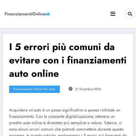
Vai
al
contenuto
I 5 errori più comuni da
evitare con i finanziamenti
auto online
Finanziamenti Online Per Auto
27 Dicembre 2024
Acquistare un’auto è un passo significativo e spesso richiede un
finanziamento. Con la crescente digitalizzazione, ottenere un
prestito auto online è diventato più semplice e veloce. Tuttavia, ci
sono alcuni errori comuni che potresti commettere durante questo
processo. In questo articolo, esploreremo i 5 errori più frequenti da