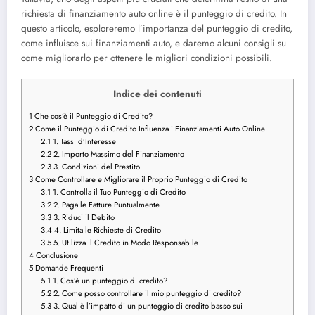
richiesta di finanziamento auto online è il punteggio di credito. In
questo articolo, esploreremo l’importanza del punteggio di credito,
come influisce sui finanziamenti auto, e daremo alcuni consigli su
come migliorarlo per ottenere le migliori condizioni possibili.
Indice dei contenuti
1
Che cos’è il Punteggio di Credito?
2
Come il Punteggio di Credito Influenza i Finanziamenti Auto Online
2.1
1. Tassi d’Interesse
2.2
2. Importo Massimo del Finanziamento
2.3
3. Condizioni del Prestito
3
Come Controllare e Migliorare il Proprio Punteggio di Credito
3.1
1. Controlla il Tuo Punteggio di Credito
3.2
2. Paga le Fatture Puntualmente
3.3
3. Riduci il Debito
3.4
4. Limita le Richieste di Credito
3.5
5. Utilizza il Credito in Modo Responsabile
4
Conclusione
5
Domande Frequenti
5.1
1. Cos’è un punteggio di credito?
5.2
2. Come posso controllare il mio punteggio di credito?
5.3
3. Qual è l’impatto di un punteggio di credito basso sui