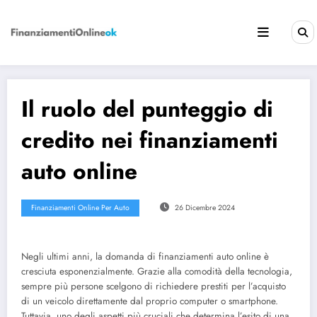
Vai
al
contenuto
Il ruolo del punteggio di
credito nei finanziamenti
auto online
Finanziamenti Online Per Auto
26 Dicembre 2024
Negli ultimi anni, la domanda di finanziamenti auto online è
cresciuta esponenzialmente. Grazie alla comodità della tecnologia,
sempre più persone scelgono di richiedere prestiti per l’acquisto
di un veicolo direttamente dal proprio computer o smartphone.
Tuttavia, uno degli aspetti più cruciali che determina l’esito di una