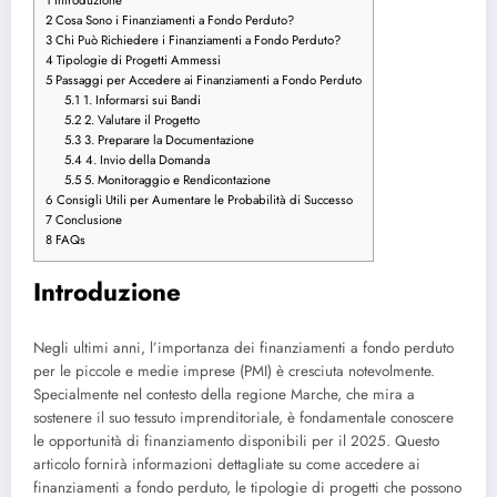
1
Introduzione
2
Cosa Sono i Finanziamenti a Fondo Perduto?
3
Chi Può Richiedere i Finanziamenti a Fondo Perduto?
4
Tipologie di Progetti Ammessi
5
Passaggi per Accedere ai Finanziamenti a Fondo Perduto
5.1
1. Informarsi sui Bandi
5.2
2. Valutare il Progetto
5.3
3. Preparare la Documentazione
5.4
4. Invio della Domanda
5.5
5. Monitoraggio e Rendicontazione
6
Consigli Utili per Aumentare le Probabilità di Successo
7
Conclusione
8
FAQs
Introduzione
Negli ultimi anni, l’importanza dei finanziamenti a fondo perduto
per le piccole e medie imprese (PMI) è cresciuta notevolmente.
Specialmente nel contesto della regione Marche, che mira a
sostenere il suo tessuto imprenditoriale, è fondamentale conoscere
le opportunità di finanziamento disponibili per il 2025. Questo
articolo fornirà informazioni dettagliate su come accedere ai
finanziamenti a fondo perduto, le tipologie di progetti che possono