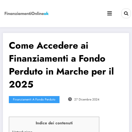
Vai
al
contenuto
Come Accedere ai
Finanziamenti a Fondo
Perduto in Marche per il
2025
Finanziamenti A Fondo Perduto
27 Dicembre 2024
Indice dei contenuti