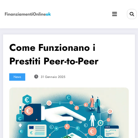
Vai
al
contenuto
Come Funzionano i
Prestiti Peer-to-Peer
News
31 Gennaio 2025