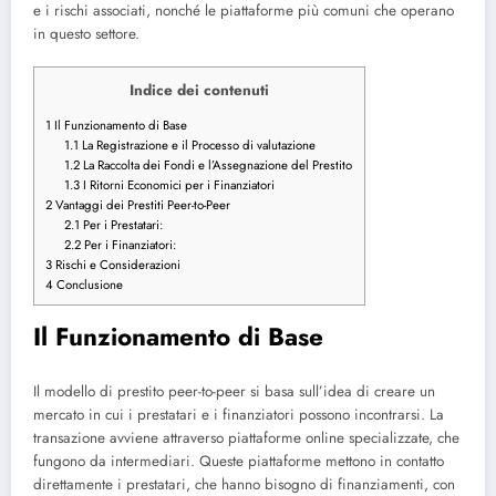
e i rischi associati, nonché le piattaforme più comuni che operano
in questo settore.
Indice dei contenuti
1
Il Funzionamento di Base
1.1
La Registrazione e il Processo di valutazione
1.2
La Raccolta dei Fondi e l’Assegnazione del Prestito
1.3
I Ritorni Economici per i Finanziatori
2
Vantaggi dei Prestiti Peer-to-Peer
2.1
Per i Prestatari:
2.2
Per i Finanziatori:
3
Rischi e Considerazioni
4
Conclusione
Il Funzionamento di Base
Il modello di prestito peer-to-peer si basa sull’idea di creare un
mercato in cui i prestatari e i finanziatori possono incontrarsi. La
transazione avviene attraverso piattaforme online specializzate, che
fungono da intermediari. Queste piattaforme mettono in contatto
direttamente i prestatari, che hanno bisogno di finanziamenti, con