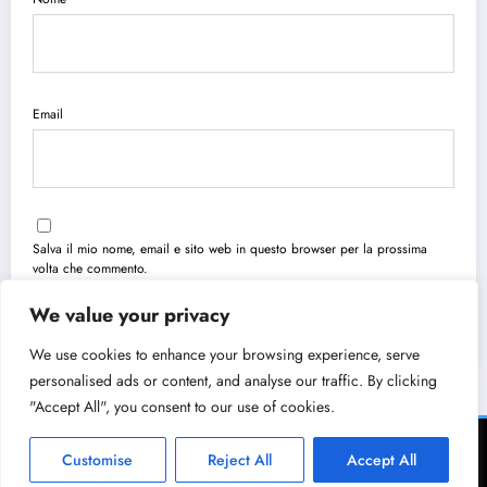
Email
Salva il mio nome, email e sito web in questo browser per la prossima
volta che commento.
We value your privacy
We use cookies to enhance your browsing experience, serve
personalised ads or content, and analyse our traffic. By clicking
"Accept All", you consent to our use of cookies.
Chi Siamo
Cookie Policy
Privacy Policy
Contatti
Sitemap
Customise
Reject All
Accept All
FRISBEE ECOMMERCE PRO Ltd. BG207943190 - 2026 | Powered By
SpiceThemes