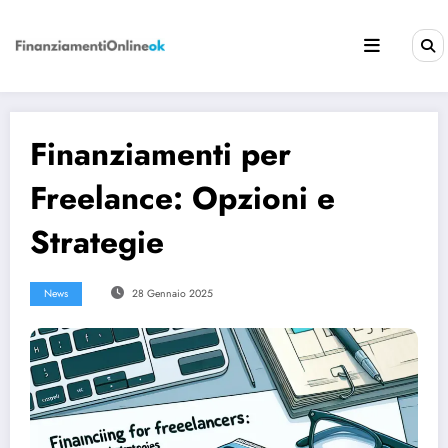
Vai
al
contenuto
Finanziamenti per
Freelance: Opzioni e
Strategie
News
28 Gennaio 2025