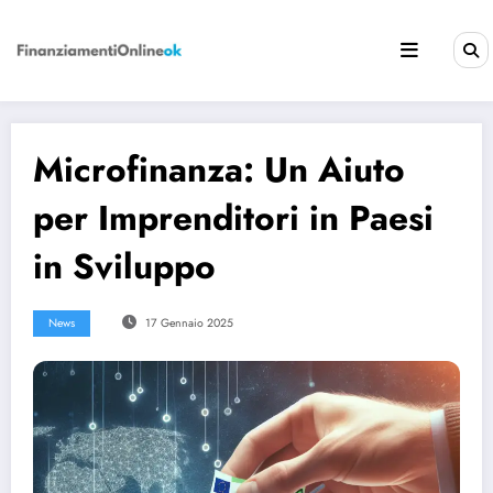
Vai
al
contenuto
Microfinanza: Un Aiuto
per Imprenditori in Paesi
in Sviluppo
News
17 Gennaio 2025