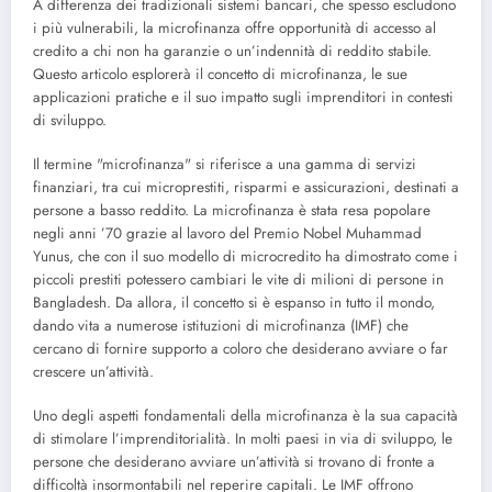
A differenza dei tradizionali sistemi bancari, che spesso escludono
i più vulnerabili, la microfinanza offre opportunità di accesso al
credito a chi non ha garanzie o un’indennità di reddito stabile.
Questo articolo esplorerà il concetto di microfinanza, le sue
applicazioni pratiche e il suo impatto sugli imprenditori in contesti
di sviluppo.
Il termine "microfinanza" si riferisce a una gamma di servizi
finanziari, tra cui microprestiti, risparmi e assicurazioni, destinati a
persone a basso reddito. La microfinanza è stata resa popolare
negli anni ’70 grazie al lavoro del Premio Nobel Muhammad
Yunus, che con il suo modello di microcredito ha dimostrato come i
piccoli prestiti potessero cambiari le vite di milioni di persone in
Bangladesh. Da allora, il concetto si è espanso in tutto il mondo,
dando vita a numerose istituzioni di microfinanza (IMF) che
cercano di fornire supporto a coloro che desiderano avviare o far
crescere un’attività.
Uno degli aspetti fondamentali della microfinanza è la sua capacità
di stimolare l’imprenditorialità. In molti paesi in via di sviluppo, le
persone che desiderano avviare un’attività si trovano di fronte a
difficoltà insormontabili nel reperire capitali. Le IMF offrono