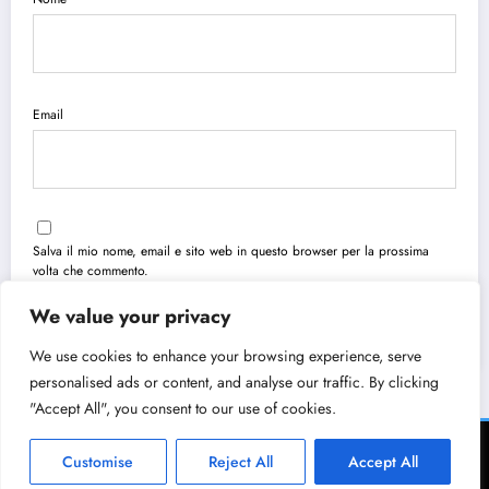
Email
Salva il mio nome, email e sito web in questo browser per la prossima
volta che commento.
We value your privacy
We use cookies to enhance your browsing experience, serve
personalised ads or content, and analyse our traffic. By clicking
"Accept All", you consent to our use of cookies.
Chi Siamo
Cookie Policy
Privacy Policy
Contatti
Sitemap
Customise
Reject All
Accept All
FRISBEE ECOMMERCE PRO Ltd. BG207943190 - 2026 | Powered By
SpiceThemes