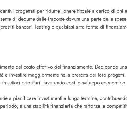
entivi progettati per ridurre l’onere fiscale a carico di chi ef
nsente di dedurre dalle imposte dovute una parte delle spese
estiti bancari, leasing o qualsiasi altra forma di finanziament
timento del costo effettivo del finanziamento. Dedicando un
à e investire maggiormente nella crescita dei loro progetti. I
e o in settori prioritari, favorendo così lo sviluppo economic
iende a pianificare investimenti a lungo termine, contribuendo
riodo, a una stabilità finanziaria che rafforza la competiti