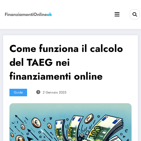
Vai
al
contenuto
Come funziona il calcolo
del TAEG nei
finanziamenti online
Guide
2 Gennaio 2025