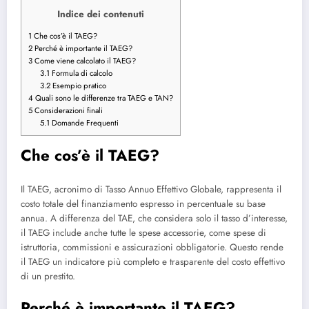
Indice dei contenuti
1
Che cos’è il TAEG?
2
Perché è importante il TAEG?
3
Come viene calcolato il TAEG?
3.1
Formula di calcolo
3.2
Esempio pratico
4
Quali sono le differenze tra TAEG e TAN?
5
Considerazioni finali
5.1
Domande Frequenti
Che cos’è il TAEG?
Il TAEG, acronimo di Tasso Annuo Effettivo Globale, rappresenta il
costo totale del finanziamento espresso in percentuale su base
annua. A differenza del TAE, che considera solo il tasso d’interesse,
il TAEG include anche tutte le spese accessorie, come spese di
istruttoria, commissioni e assicurazioni obbligatorie. Questo rende
il TAEG un indicatore più completo e trasparente del costo effettivo
di un prestito.
Perché è importante il TAEG?