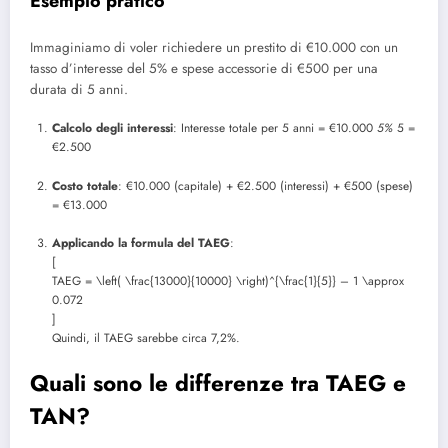
Esempio pratico
Immaginiamo di voler richiedere un prestito di €10.000 con un
tasso d’interesse del 5% e spese accessorie di €500 per una
durata di 5 anni.
Calcolo degli interessi
: Interesse totale per 5 anni = €10.000
5%
5 =
€2.500
Costo totale
: €10.000 (capitale) + €2.500 (interessi) + €500 (spese)
= €13.000
Applicando la formula del TAEG
:
[
TAEG = \left( \frac{13000}{10000} \right)^{\frac{1}{5}} – 1 \approx
0.072
]
Quindi, il TAEG sarebbe circa 7,2%.
Quali sono le differenze tra TAEG e
TAN?