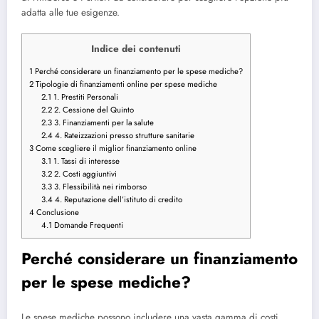
adatta alle tue esigenze.
Indice dei contenuti
1
Perché considerare un finanziamento per le spese mediche?
2
Tipologie di finanziamenti online per spese mediche
2.1
1. Prestiti Personali
2.2
2. Cessione del Quinto
2.3
3. Finanziamenti per la salute
2.4
4. Rateizzazioni presso strutture sanitarie
3
Come scegliere il miglior finanziamento online
3.1
1. Tassi di interesse
3.2
2. Costi aggiuntivi
3.3
3. Flessibilità nei rimborso
3.4
4. Reputazione dell’istituto di credito
4
Conclusione
4.1
Domande Frequenti
Perché considerare un finanziamento
per le spese mediche?
Le spese mediche possono includere una vasta gamma di costi,